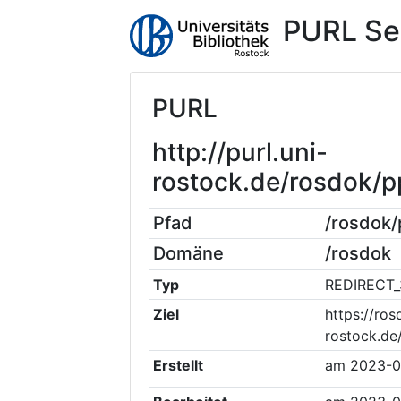
PURL Se
PURL
http://purl.uni-
rostock.de/rosdok/
Pfad
/rosdok
Domäne
/rosdok
Typ
REDIRECT_
Ziel
https://ros
rostock.d
Erstellt
am
2023-0