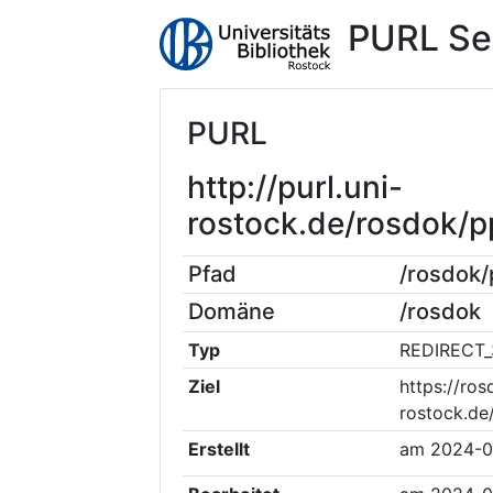
PURL Se
PURL
http://purl.uni-
rostock.de/rosdok/
Pfad
/rosdok
Domäne
/rosdok
Typ
REDIRECT_
Ziel
https://ros
rostock.de
Erstellt
am
2024-0