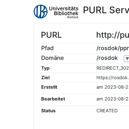
PURL Serv
PURL
http://
Pfad
/rosdok/p
Domäne
/rosdok
Typ
REDIRECT_302
Ziel
https://rosdo
Erstellt
am
2023-08-2
Bearbeitet
am
2023-08-2
Status
CREATED