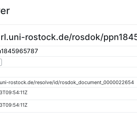
er
purl.uni-rostock.de/rosdok/ppn18
pn1845965787
▼
k.uni-rostock.de/resolve/id/rosdok_document_0000022654
3T09:54:11Z
3T09:54:11Z