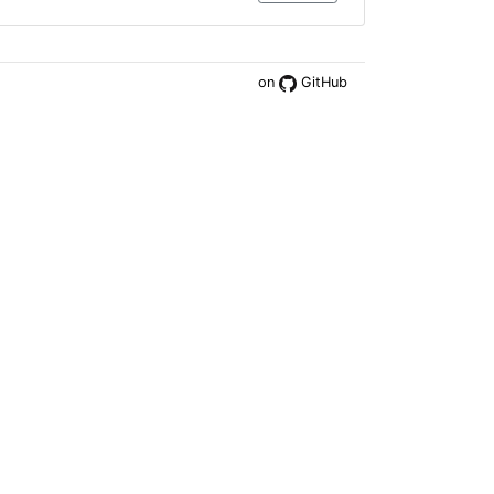
on
GitHub