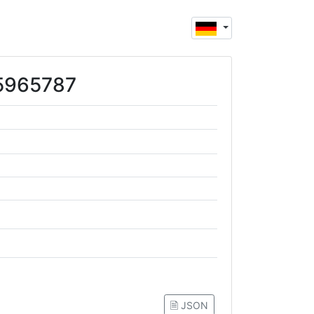
45965787
🗎 JSON