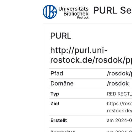
PURL Se
PURL
http://purl.uni-
rostock.de/rosdok/
Pfad
/rosdok
Domäne
/rosdok
Typ
REDIRECT_
Ziel
https://ros
rostock.de
Erstellt
am
2024-0