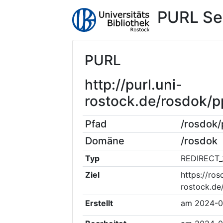
PURL Se
PURL
http://purl.uni-
rostock.de/rosdok/
Pfad
/rosdok
Domäne
/rosdok
Typ
REDIRECT_
Ziel
https://ros
rostock.d
Erstellt
am
2024-0