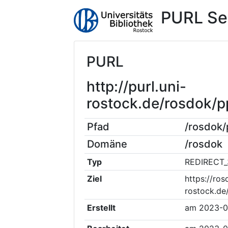
PURL Se
PURL
http://purl.uni-
rostock.de/rosdok/
Pfad
/rosdok
Domäne
/rosdok
Typ
REDIRECT_
Ziel
https://ros
rostock.d
Erstellt
am
2023-0