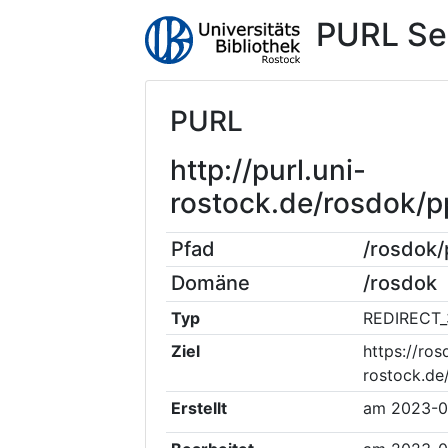
PURL Se
PURL
http://purl.uni-
rostock.de/rosdok/
Pfad
/rosdok
Domäne
/rosdok
Typ
REDIRECT_
Ziel
https://ros
rostock.d
Erstellt
am
2023-0