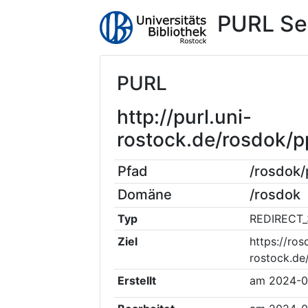
PURL Se
PURL
http://purl.uni-
rostock.de/rosdok/
Pfad
/rosdok
Domäne
/rosdok
Typ
REDIRECT_
Ziel
https://ros
rostock.de
Erstellt
am
2024-0