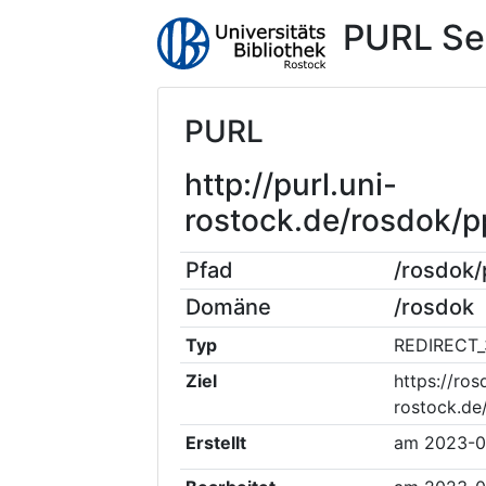
PURL Se
PURL
http://purl.uni-
rostock.de/rosdok/
Pfad
/rosdok
Domäne
/rosdok
Typ
REDIRECT_
Ziel
https://ros
rostock.de
Erstellt
am
2023-0