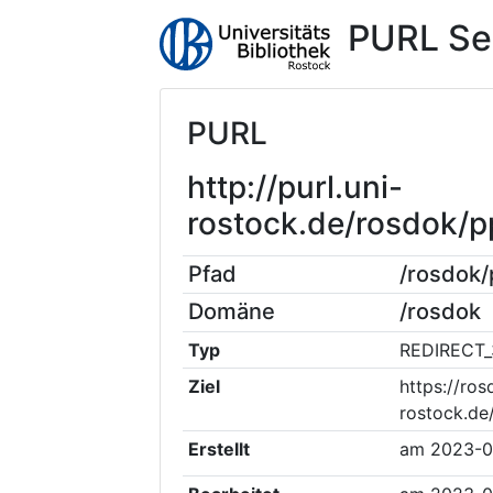
PURL Se
PURL
http://purl.uni-
rostock.de/rosdok/
Pfad
/rosdok
Domäne
/rosdok
Typ
REDIRECT_
Ziel
https://ros
rostock.de
Erstellt
am
2023-0