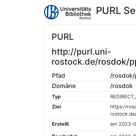
PURL Se
PURL
http://purl.uni-
rostock.de/rosdok
Pfad
/rosdok
Domäne
/rosdok
Typ
REDIRECT_
Ziel
https://ros
rostock.de
Erstellt
am
2023-0