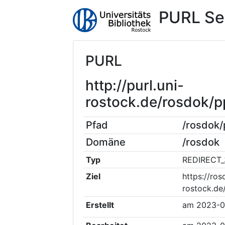
PURL Se
PURL
http://purl.uni-
rostock.de/rosdok/
Pfad
/rosdok
Domäne
/rosdok
Typ
REDIRECT_
Ziel
https://ros
rostock.de
Erstellt
am
2023-0