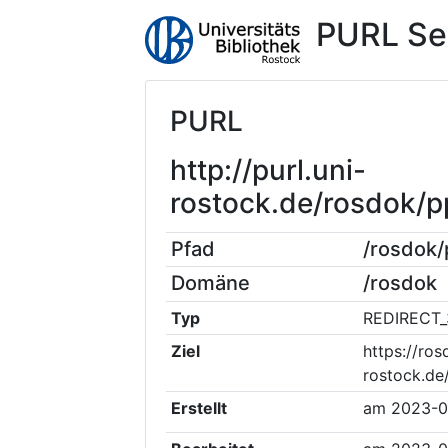
PURL Se
PURL
http://purl.uni-
rostock.de/rosdok/
Pfad
/rosdok
Domäne
/rosdok
Typ
REDIRECT_
Ziel
https://ros
rostock.de
Erstellt
am
2023-0