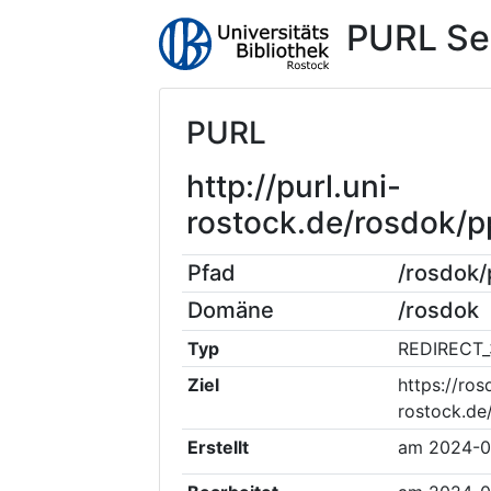
PURL Se
PURL
http://purl.uni-
rostock.de/rosdok/
Pfad
/rosdok
Domäne
/rosdok
Typ
REDIRECT_
Ziel
https://ros
rostock.d
Erstellt
am
2024-0