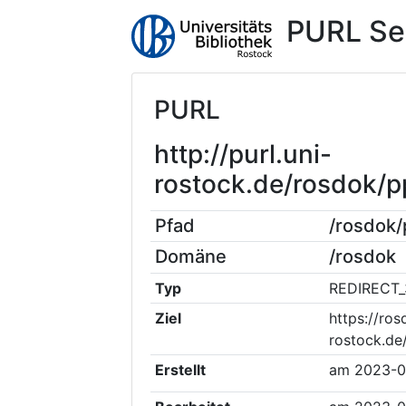
PURL Se
PURL
http://purl.uni-
rostock.de/rosdok
Pfad
/rosdok
Domäne
/rosdok
Typ
REDIRECT_
Ziel
https://ros
rostock.de
Erstellt
am
2023-0