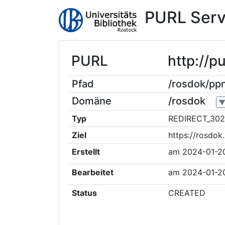
PURL Serv
PURL
http://p
Pfad
/rosdok/pp
Domäne
/rosdok
Typ
REDIRECT_302
Ziel
https://rosdo
Erstellt
am
2024-01-20
Bearbeitet
am
2024-01-20
Status
CREATED