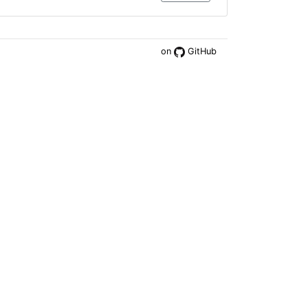
on
GitHub