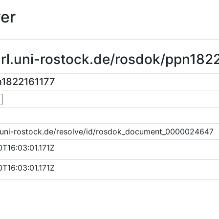
er
url.uni-rostock.de/rosdok/ppn182
n1822161177
▼
k.uni-rostock.de/resolve/id/rosdok_document_0000024647
T16:03:01.171Z
T16:03:01.171Z