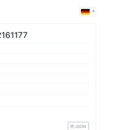
2161177
🗎 JSON