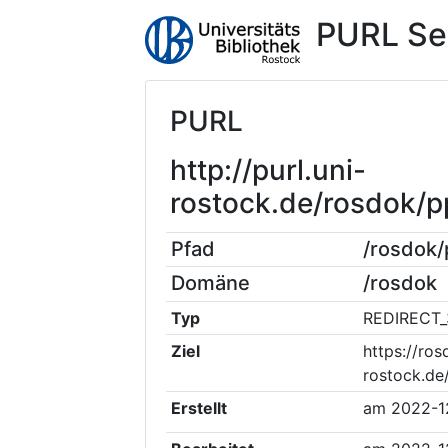
PURL Se
PURL
http://purl.uni-
rostock.de/rosdok/
Pfad
/rosdok
Domäne
/rosdok
Typ
REDIRECT_
Ziel
https://ros
rostock.de
Erstellt
am
2022-1