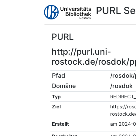
PURL Se
PURL
http://purl.uni-
rostock.de/rosdok/
Pfad
/rosdok
Domäne
/rosdok
Typ
REDIRECT_
Ziel
https://ros
rostock.d
Erstellt
am
2024-0