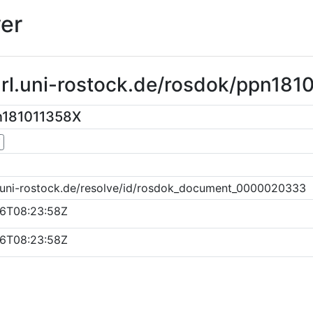
er
url.uni-rostock.de/rosdok/ppn18
n181011358X
▼
k.uni-rostock.de/resolve/id/rosdok_document_0000020333
6T08:23:58Z
6T08:23:58Z