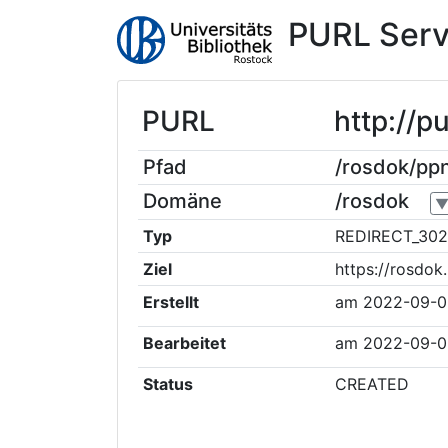
PURL Serv
PURL
http://p
Pfad
/rosdok/pp
Domäne
/rosdok
Typ
REDIRECT_302
Ziel
https://rosdo
Erstellt
am
2022-09-0
Bearbeitet
am
2022-09-0
Status
CREATED