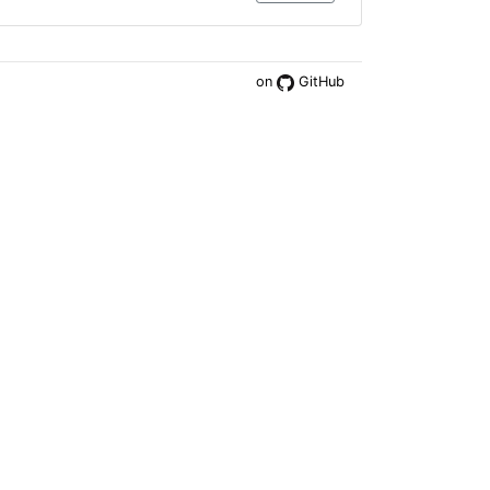
on
GitHub