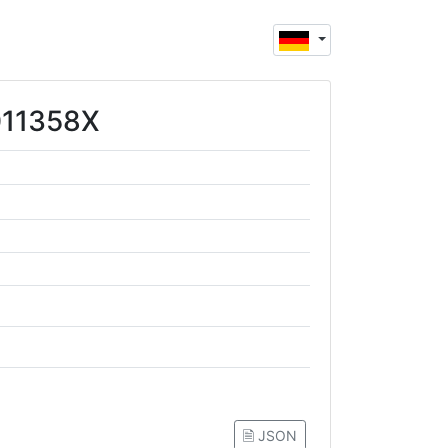
1011358X
🗎 JSON