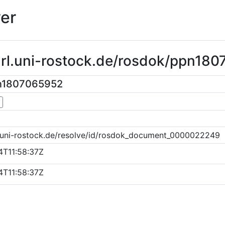
er
purl.uni-rostock.de/rosdok/ppn18
pn1807065952
▼
k.uni-rostock.de/resolve/id/rosdok_document_0000022249
4T11:58:37Z
4T11:58:37Z