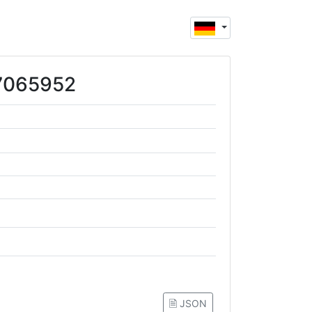
07065952
🗎 JSON