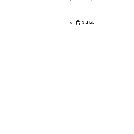
on
GitHub