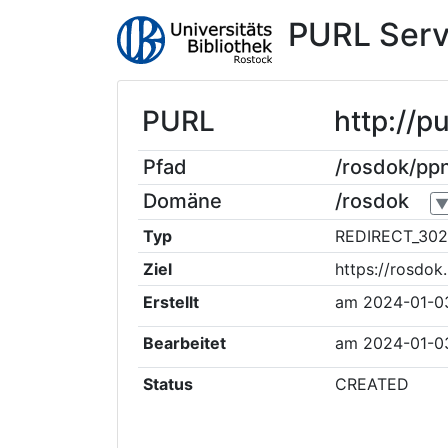
PURL Serv
PURL
http://p
Pfad
/rosdok/pp
Domäne
/rosdok
Typ
REDIRECT_302
Ziel
https://rosdo
Erstellt
am
2024-01-0
Bearbeitet
am
2024-01-0
Status
CREATED