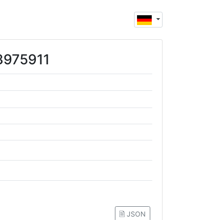
03975911
🗎 JSON