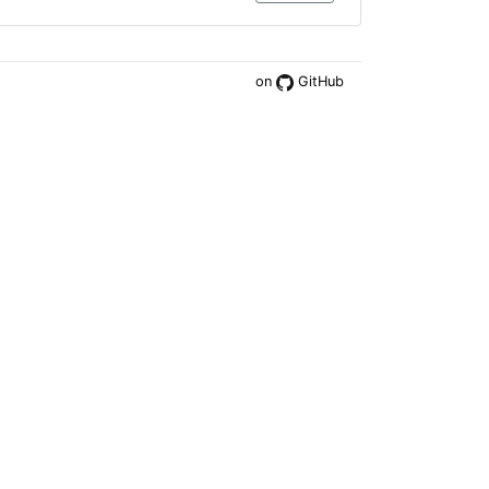
on
GitHub