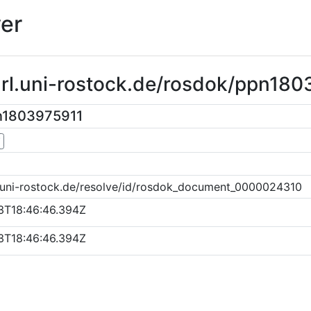
er
url.uni-rostock.de/rosdok/ppn18
n1803975911
▼
k.uni-rostock.de/resolve/id/rosdok_document_0000024310
3T18:46:46.394Z
3T18:46:46.394Z