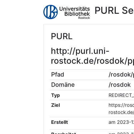
PURL Se
PURL
http://purl.uni-
rostock.de/rosdok/
Pfad
/rosdok
Domäne
/rosdok
Typ
REDIRECT_
Ziel
https://ros
rostock.d
Erstellt
am
2023-1