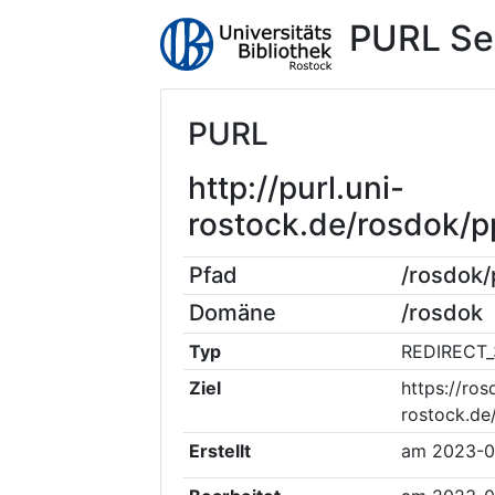
PURL Se
PURL
http://purl.uni-
rostock.de/rosdok/
Pfad
/rosdok
Domäne
/rosdok
Typ
REDIRECT_
Ziel
https://ros
rostock.de
Erstellt
am
2023-0