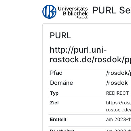
PURL Se
PURL
http://purl.uni-
rostock.de/rosdok/
Pfad
/rosdok
Domäne
/rosdok
Typ
REDIRECT_
Ziel
https://ros
rostock.d
Erstellt
am
2023-1