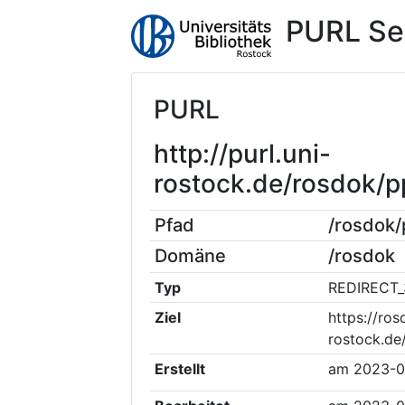
PURL Se
PURL
http://purl.uni-
rostock.de/rosdok/
Pfad
/rosdok
Domäne
/rosdok
Typ
REDIRECT_
Ziel
https://ros
rostock.d
Erstellt
am
2023-0