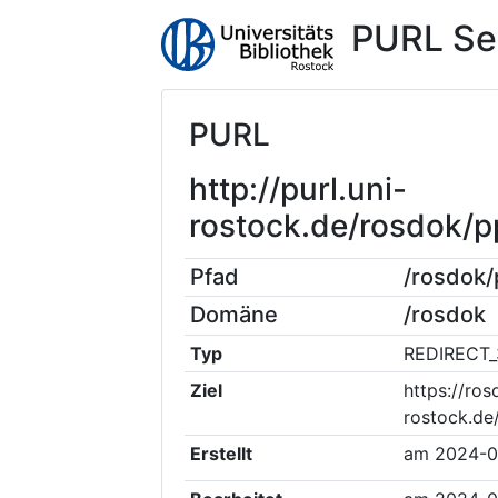
PURL Se
PURL
http://purl.uni-
rostock.de/rosdok/
Pfad
/rosdok
Domäne
/rosdok
Typ
REDIRECT_
Ziel
https://ros
rostock.d
Erstellt
am
2024-0