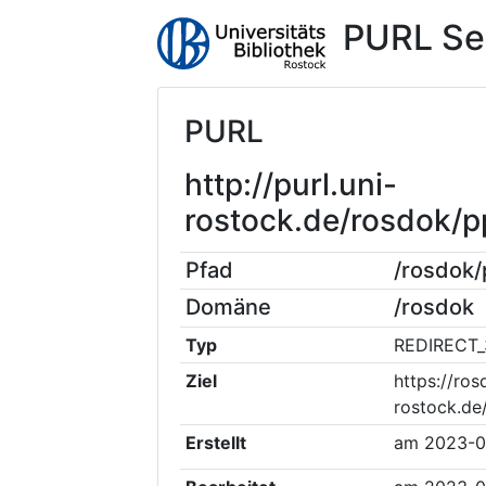
PURL Se
PURL
http://purl.uni-
rostock.de/rosdok
Pfad
/rosdok
Domäne
/rosdok
Typ
REDIRECT_
Ziel
https://ros
rostock.d
Erstellt
am
2023-0