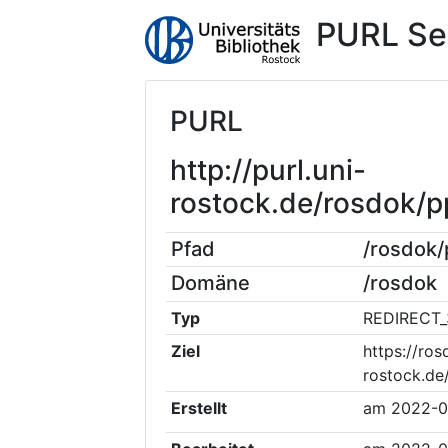
PURL Se
PURL
http://purl.uni-
rostock.de/rosdok/
Pfad
/rosdok
Domäne
/rosdok
Typ
REDIRECT_
Ziel
https://ros
rostock.d
Erstellt
am
2022-0