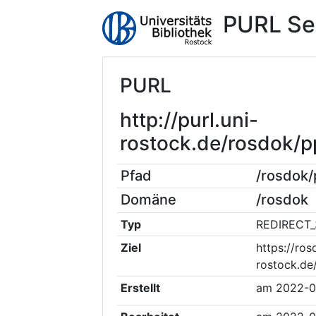
PURL Se
PURL
http://purl.uni-
rostock.de/rosdok/
Pfad
/rosdok
Domäne
/rosdok
Typ
REDIRECT_
Ziel
https://ros
rostock.de
Erstellt
am
2022-0