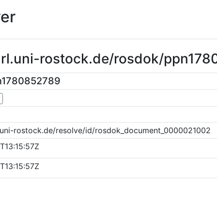
er
purl.uni-rostock.de/rosdok/ppn17
pn1780852789
▼
k.uni-rostock.de/resolve/id/rosdok_document_0000021002
T13:15:57Z
T13:15:57Z