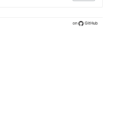
on
GitHub