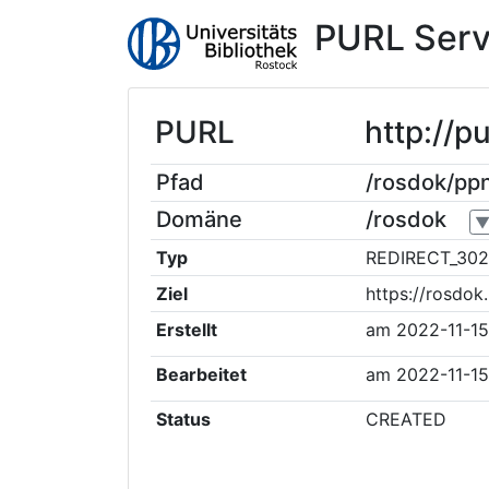
PURL Serv
PURL
http://
Pfad
/rosdok/p
Domäne
/rosdok
Typ
REDIRECT_302
Ziel
https://rosdo
Erstellt
am
2022-11-15
Bearbeitet
am
2022-11-15
Status
CREATED