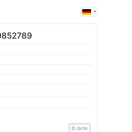
80852789
🗎 JSON