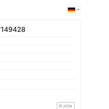
77149428
🗎 JSON