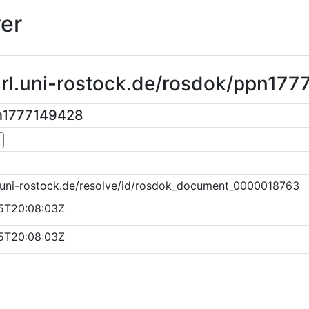
er
url.uni-rostock.de/rosdok/ppn17
n1777149428
▼
k.uni-rostock.de/resolve/id/rosdok_document_0000018763
5T20:08:03Z
5T20:08:03Z