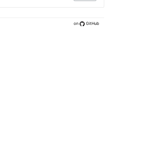
on
GitHub