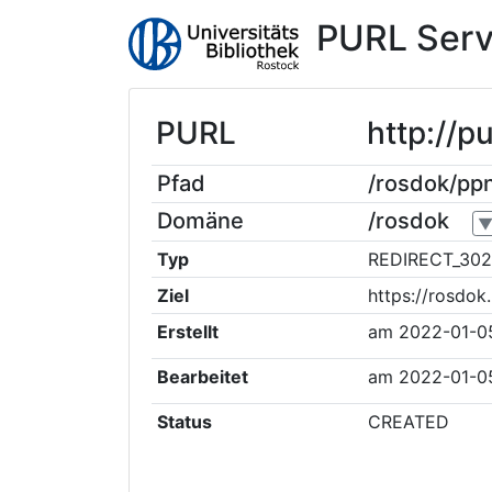
PURL Serv
PURL
http://p
Pfad
/rosdok/pp
Domäne
/rosdok
Typ
REDIRECT_302
Ziel
https://rosdo
Erstellt
am
2022-01-0
Bearbeitet
am
2022-01-0
Status
CREATED