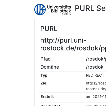
PURL Se
PURL
http://purl.uni-
rostock.de/rosdok/
Pfad
/rosdok
Domäne
/rosdok
Typ
REDIRECT_
Ziel
https://ros
rostock.de
Erstellt
am
2021-1