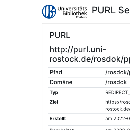
PURL Se
PURL
http://purl.uni-
rostock.de/rosdok/
Pfad
/rosdok
Domäne
/rosdok
Typ
REDIRECT_
Ziel
https://ros
rostock.de
Erstellt
am
2022-0