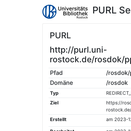
PURL Se
PURL
http://purl.uni-
rostock.de/rosdok/
Pfad
/rosdok
Domäne
/rosdok
Typ
REDIRECT_
Ziel
https://ros
rostock.de
Erstellt
am
2023-1