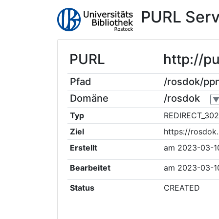
PURL Serv
PURL
http://
Pfad
/rosdok/p
Domäne
/rosdok
Typ
REDIRECT_302
Ziel
https://rosdo
Erstellt
am
2023-03-1
Bearbeitet
am
2023-03-1
Status
CREATED