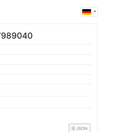
67989040
🗎 JSON