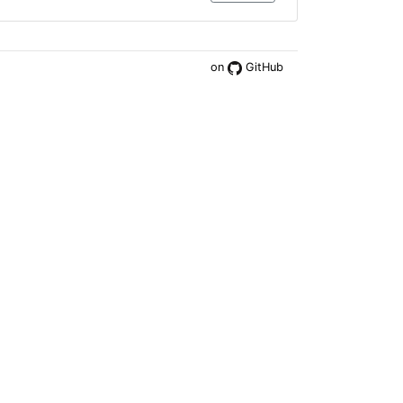
on
GitHub