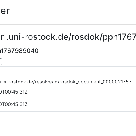
er
purl.uni-rostock.de/rosdok/ppn17
pn1767989040
▼
k.uni-rostock.de/resolve/id/rosdok_document_0000021757
0T00:45:31Z
0T00:45:31Z