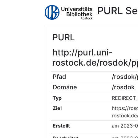
PURL Se
PURL
http://purl.uni-
rostock.de/rosdok/
Pfad
/rosdok
Domäne
/rosdok
Typ
REDIRECT_
Ziel
https://ros
rostock.de
Erstellt
am
2023-0