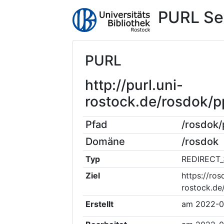
PURL Se
PURL
http://purl.uni-
rostock.de/rosdok/
Pfad
/rosdok
Domäne
/rosdok
Typ
REDIRECT_
Ziel
https://ros
rostock.de
Erstellt
am
2022-0