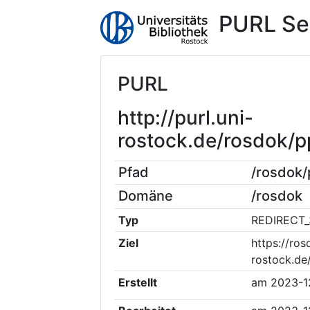
PURL Se
PURL
http://purl.uni-
rostock.de/rosdok/
Pfad
/rosdok
Domäne
/rosdok
Typ
REDIRECT_
Ziel
https://ros
rostock.d
Erstellt
am
2023-1