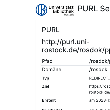
PURL Se
PURL
http://purl.uni-
rostock.de/rosdok/
Pfad
/rosdok
Domäne
/rosdok
Typ
REDIRECT_
Ziel
https://ros
rostock.d
Erstellt
am
2023-1