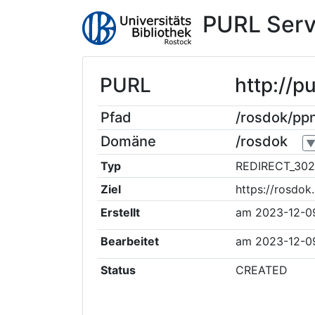
PURL Serv
PURL
http://p
Pfad
/rosdok/pp
Domäne
/rosdok
Typ
REDIRECT_302
Ziel
https://rosdo
Erstellt
am
2023-12-0
Bearbeitet
am
2023-12-0
Status
CREATED