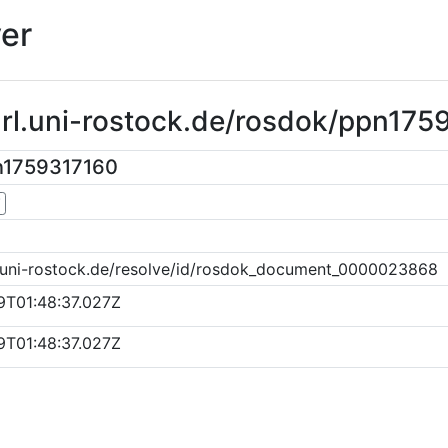
er
url.uni-rostock.de/rosdok/ppn17
n1759317160
▼
k.uni-rostock.de/resolve/id/rosdok_document_0000023868
9T01:48:37.027Z
9T01:48:37.027Z