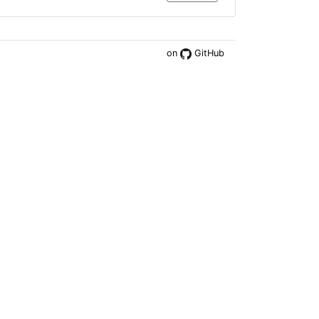
on
GitHub