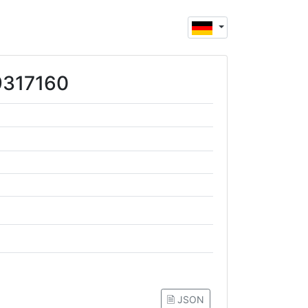
59317160
🗎 JSON