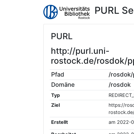
PURL Se
PURL
http://purl.uni-
rostock.de/rosdok/
Pfad
/rosdok
Domäne
/rosdok
Typ
REDIRECT_
Ziel
https://ros
rostock.de
Erstellt
am
2022-0