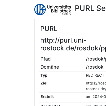
PURL Se
PURL
http://purl.uni-
rostock.de/rosdok/
Pfad
/rosdok
Domäne
/rosdok
Typ
REDIRECT_
Ziel
https://ros
rostock.d
Erstellt
am
2024-0