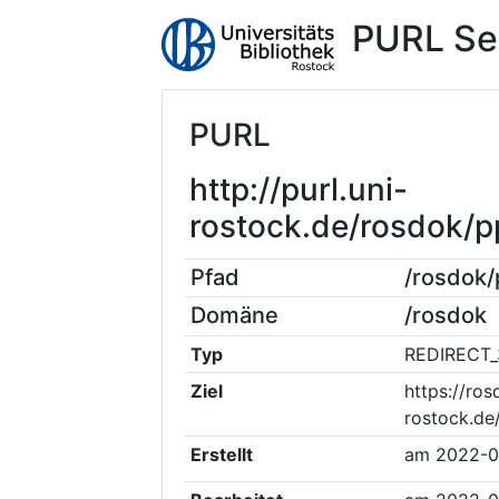
PURL Se
PURL
http://purl.uni-
rostock.de/rosdok/
Pfad
/rosdok
Domäne
/rosdok
Typ
REDIRECT_
Ziel
https://ros
rostock.de
Erstellt
am
2022-0