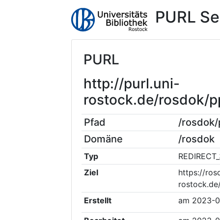
PURL Se
PURL
http://purl.uni-
rostock.de/rosdok/
Pfad
/rosdok
Domäne
/rosdok
Typ
REDIRECT_
Ziel
https://ros
rostock.de
Erstellt
am
2023-0