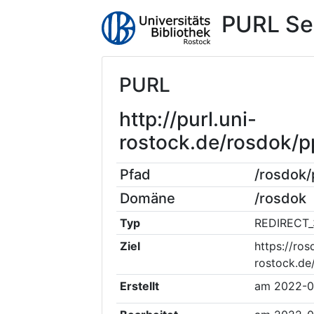
PURL Se
PURL
http://purl.uni-
rostock.de/rosdok/
Pfad
/rosdok
Domäne
/rosdok
Typ
REDIRECT_
Ziel
https://ros
rostock.d
Erstellt
am
2022-0