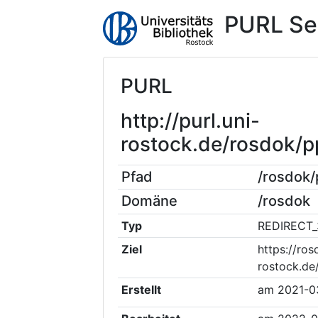
PURL Se
PURL
http://purl.uni-
rostock.de/rosdok/
Pfad
/rosdok
Domäne
/rosdok
Typ
REDIRECT_
Ziel
https://ros
rostock.de
Erstellt
am
2021-0