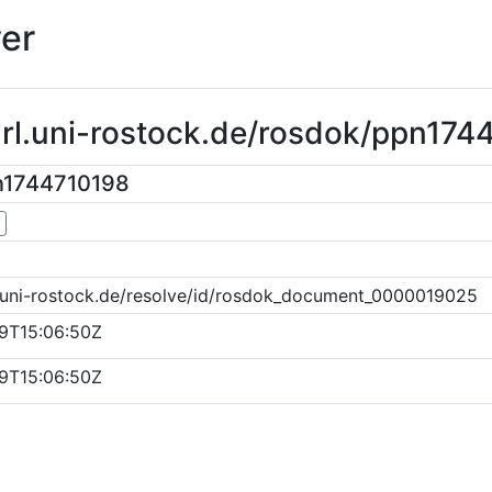
er
url.uni-rostock.de/rosdok/ppn17
n1744710198
▼
k.uni-rostock.de/resolve/id/rosdok_document_0000019025
9T15:06:50Z
9T15:06:50Z