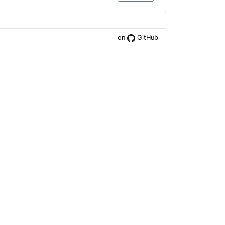
on
GitHub