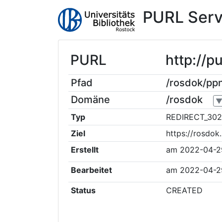
PURL Serv
PURL
http://p
Pfad
/rosdok/pp
Domäne
/rosdok
Typ
REDIRECT_302
Ziel
https://rosdo
Erstellt
am
2022-04-2
Bearbeitet
am
2022-04-2
Status
CREATED