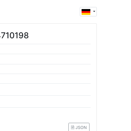
44710198
🗎 JSON