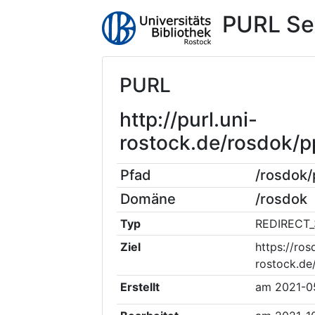
PURL Se
PURL
http://purl.uni-
rostock.de/rosdok/
Pfad
/rosdok
Domäne
/rosdok
Typ
REDIRECT_
Ziel
https://ros
rostock.de
Erstellt
am
2021-0