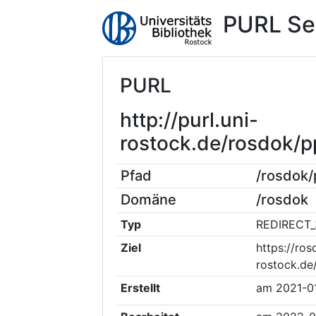
PURL Se
PURL
http://purl.uni-
rostock.de/rosdok/
Pfad
/rosdok
Domäne
/rosdok
Typ
REDIRECT_
Ziel
https://ros
rostock.de
Erstellt
am
2021-0