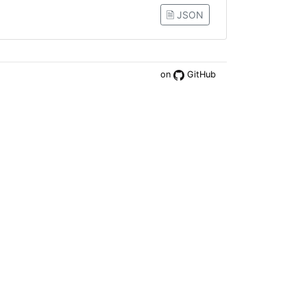
🗎 JSON
on
GitHub