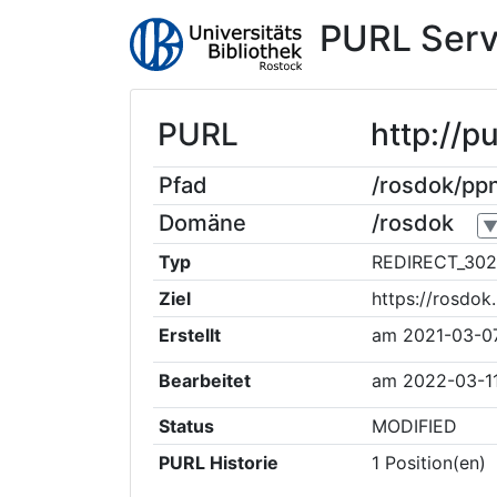
PURL Serv
PURL
http://p
Pfad
/rosdok/pp
Domäne
/rosdok
Typ
REDIRECT_302
Ziel
https://rosdo
Erstellt
am
2021-03-0
Bearbeitet
am
2022-03-11
Status
MODIFIED
PURL Historie
1
Position(en)