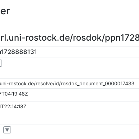
er
url.uni-rostock.de/rosdok/ppn17
n1728888131
▼
k.uni-rostock.de/resolve/id/rosdok_document_0000017433
7T04:19:48Z
T22:14:18Z
▼